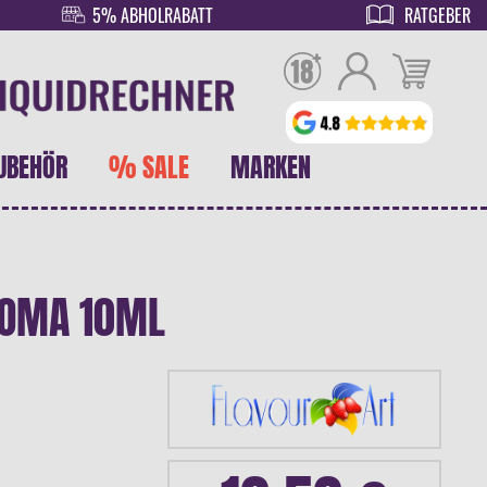
5% ABHOLRABATT
RATGEBER
UBEHÖR
% SALE
MARKEN
ROMA 10ML