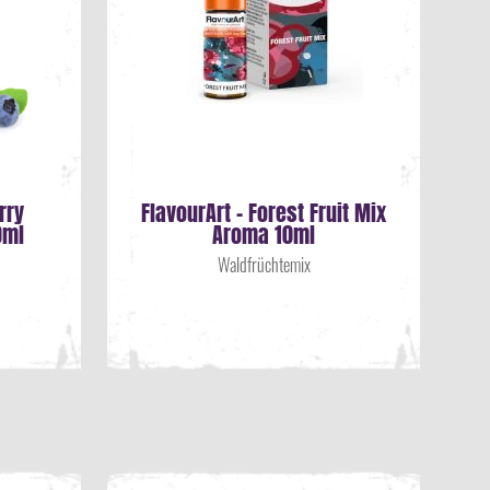
rry
FlavourArt - Forest Fruit Mix
T
0ml
Aroma 10ml
Waldfrüchtemix