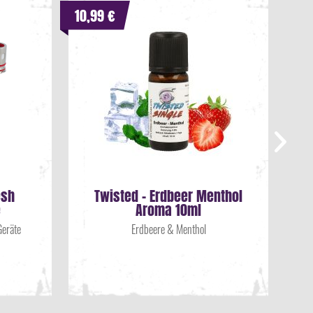
10,99 €
ab 10
esh
Twisted - Erdbeer Menthol
e
Aroma 10ml
Geräte
Erdbeere & Menthol