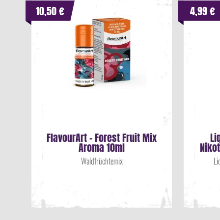
10,50 €
4,99 €
FlavourArt - Forest Fruit Mix
Li
Aroma 10ml
Niko
Waldfrüchtemix
Li