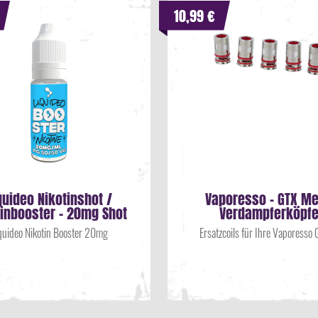
10,99 €
quideo Nikotinshot /
Vaporesso - GTX M
tinbooster - 20mg Shot
Verdampferköpf
quideo Nikotin Booster 20mg
Ersatzcoils für Ihre Vaporesso 