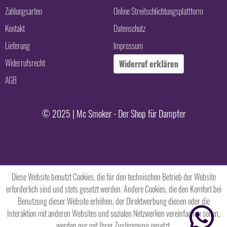
Zahlungsarten
Online Streitschlichtungsplattform
Kontakt
Datenschutz
Lieferung
Impressum
Widerrufsrecht
Widerruf erklären
AGB
© 2025 | Mc Smoker - Der Shop für Dampfer
Diese Website benutzt Cookies, die für den technischen Betrieb der Website
erforderlich sind und stets gesetzt werden. Andere Cookies, die den Komfort bei
Benutzung dieser Website erhöhen, der Direktwerbung dienen oder die
Interaktion mit anderen Websites und sozialen Netzwerken vereinfachen sollen,
werden nur mit Ihrer Zustimmung gesetzt.