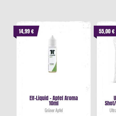
14,99 €
55,00 €
Elf-Liquid - Apfel Aroma
U
10ml
Shot/
Grüner Apfel
Ultr