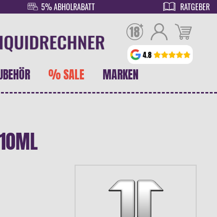
5% ABHOLRABATT
RATGEBER
UBEHÖR
% SALE
MARKEN
 10ML