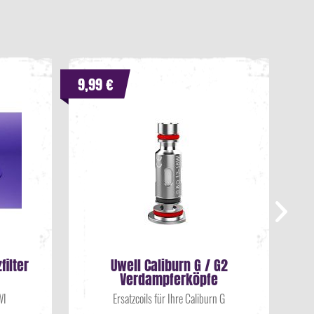
9,99 €
3,9
filter
Uwell Caliburn G / G2
Verdampferköpfe
WI
Ersatzcoils für Ihre Caliburn G