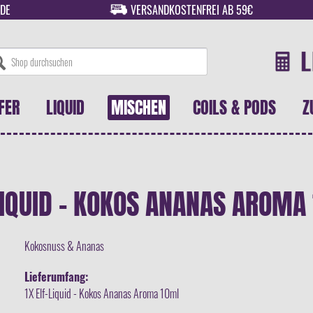
DE
VERSANDKOSTENFREI AB 59€
FER
LIQUID
MISCHEN
COILS & PODS
Z
LIQUID - KOKOS ANANAS AROMA
Kokosnuss & Ananas
Lieferumfang:
1X Elf-Liquid - Kokos Ananas Aroma 10ml