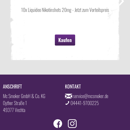
10x Liquideo Nikotinshots 20mg - Jetzt zum Vorteilspreis
Kaufen
ANSCHRIFT
KONTAKT
Mc Smoker GmbH & Co. KG
service@mcsmoker.de
Oyther Straße 1
04441-9700225
49377 Vechta