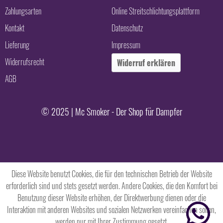
Zahlungsarten
Online Streitschlichtungsplattform
Kontakt
Datenschutz
Lieferung
Impressum
Widerrufsrecht
Widerruf erklären
AGB
© 2025 | Mc Smoker - Der Shop für Dampfer
Diese Website benutzt Cookies, die für den technischen Betrieb der Website
erforderlich sind und stets gesetzt werden. Andere Cookies, die den Komfort bei
Benutzung dieser Website erhöhen, der Direktwerbung dienen oder die
Interaktion mit anderen Websites und sozialen Netzwerken vereinfachen sollen,
werden nur mit Ihrer Zustimmung gesetzt.