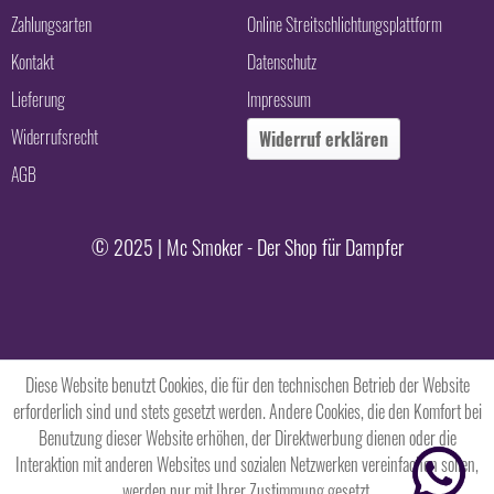
Zahlungsarten
Online Streitschlichtungsplattform
Kontakt
Datenschutz
Lieferung
Impressum
Widerrufsrecht
Widerruf erklären
AGB
© 2025 | Mc Smoker - Der Shop für Dampfer
Diese Website benutzt Cookies, die für den technischen Betrieb der Website
erforderlich sind und stets gesetzt werden. Andere Cookies, die den Komfort bei
Benutzung dieser Website erhöhen, der Direktwerbung dienen oder die
Interaktion mit anderen Websites und sozialen Netzwerken vereinfachen sollen,
werden nur mit Ihrer Zustimmung gesetzt.