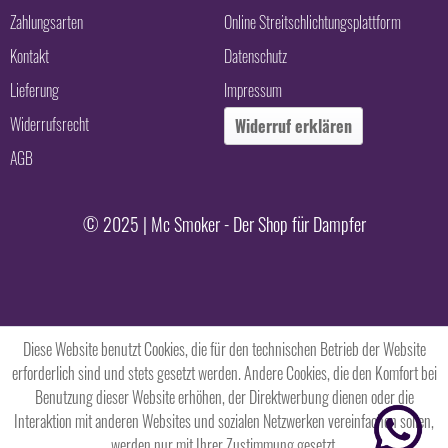
Zahlungsarten
Online Streitschlichtungsplattform
Kontakt
Datenschutz
Lieferung
Impressum
Widerrufsrecht
Widerruf erklären
AGB
© 2025 | Mc Smoker - Der Shop für Dampfer
Diese Website benutzt Cookies, die für den technischen Betrieb der Website
erforderlich sind und stets gesetzt werden. Andere Cookies, die den Komfort bei
Benutzung dieser Website erhöhen, der Direktwerbung dienen oder die
Interaktion mit anderen Websites und sozialen Netzwerken vereinfachen sollen,
werden nur mit Ihrer Zustimmung gesetzt.