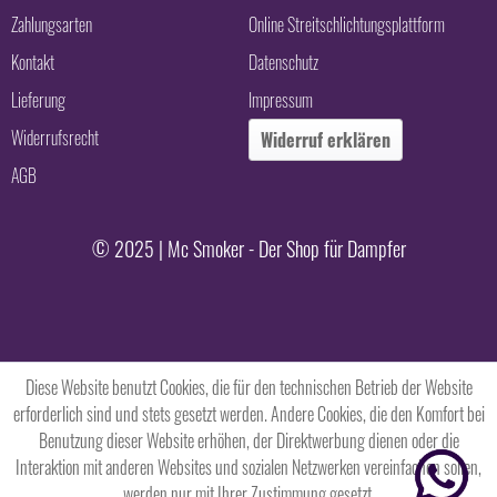
Zahlungsarten
Online Streitschlichtungsplattform
Kontakt
Datenschutz
Lieferung
Impressum
Widerrufsrecht
Widerruf erklären
AGB
© 2025 | Mc Smoker - Der Shop für Dampfer
Diese Website benutzt Cookies, die für den technischen Betrieb der Website
erforderlich sind und stets gesetzt werden. Andere Cookies, die den Komfort bei
Benutzung dieser Website erhöhen, der Direktwerbung dienen oder die
Interaktion mit anderen Websites und sozialen Netzwerken vereinfachen sollen,
werden nur mit Ihrer Zustimmung gesetzt.