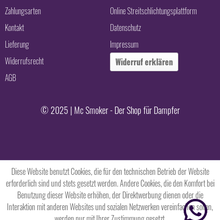
Zahlungsarten
Online Streitschlichtungsplattform
Kontakt
Datenschutz
Lieferung
Impressum
Widerrufsrecht
Widerruf erklären
AGB
© 2025 | Mc Smoker - Der Shop für Dampfer
Diese Website benutzt Cookies, die für den technischen Betrieb der Website
erforderlich sind und stets gesetzt werden. Andere Cookies, die den Komfort bei
Benutzung dieser Website erhöhen, der Direktwerbung dienen oder die
Interaktion mit anderen Websites und sozialen Netzwerken vereinfachen sollen,
werden nur mit Ihrer Zustimmung gesetzt.