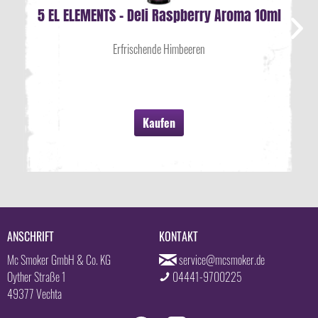
5 EL ELEMENTS - Deli Raspberry Aroma 10ml
Erfrischende Himbeeren
Kaufen
ANSCHRIFT
KONTAKT
Mc Smoker GmbH & Co. KG
service@mcsmoker.de
Oyther Straße 1
04441-9700225
49377 Vechta