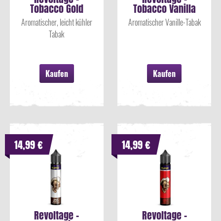
Tobacco Gold
Tobacco Vanilla
Aroma 7ml
Aroma 7ml
Aromatischer, leicht kühler
Aromatischer Vanille-Tabak
Tabak
Kaufen
Kaufen
14,99 €
14,99 €
Revoltage -
Revoltage -