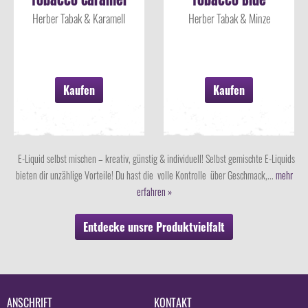
Aroma 7ml
Aroma 7ml
Herber Tabak & Karamell
Herber Tabak & Minze
Kaufen
Kaufen
E-Liquid selbst mischen – kreativ, günstig & individuell! Selbst gemischte E-Liquids
bieten dir unzählige Vorteile! Du hast die volle Kontrolle über Geschmack,...
mehr
erfahren »
Entdecke unsre Produktvielfalt
ANSCHRIFT
KONTAKT